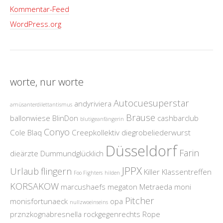
Kommentar-Feed
WordPress.org
worte, nur worte
Autocuesuperstar
andyriviera
amüsanterdilettantismus
Brause
ballonwiese
BlinDon
cashbarclub
blutigeanfängerin
Conyo
Cole Blaq
Creepkollektiv
diegrobeliederwurst
Düsseldorf
Farin
dieärzte
Dummundglücklich
JPPX
Urlaub
flingern
Killer
Klassentreffen
Foo Fighters
hilden
KORSAKOW
marcushaefs
megaton
Metraeda
moni
Pitcher
monisfortunaeck
opa
nullzwoeinseins
prznzkognabresnella
rockgegenrechts
Rope