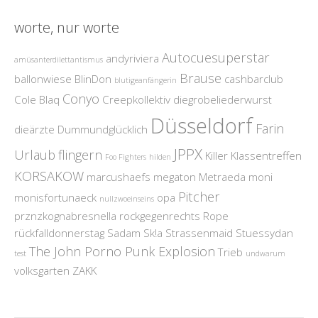
worte, nur worte
Autocuesuperstar
andyriviera
amüsanterdilettantismus
Brause
ballonwiese
BlinDon
cashbarclub
blutigeanfängerin
Conyo
Cole Blaq
Creepkollektiv
diegrobeliederwurst
Düsseldorf
Farin
dieärzte
Dummundglücklich
JPPX
Urlaub
flingern
Killer
Klassentreffen
Foo Fighters
hilden
KORSAKOW
marcushaefs
megaton
Metraeda
moni
Pitcher
monisfortunaeck
opa
nullzwoeinseins
prznzkognabresnella
rockgegenrechts
Rope
rückfalldonnerstag
Sadam
Sk!a
Strassenmaid
Stuessydan
The John Porno Punk Explosion
Trieb
test
undwarum
volksgarten
ZAKK