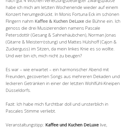
nach gut 4 Wochen verletzungsbedingter Zwangspause
habe ich mich am letzten Wochenende wieder auf einem
Konzert herumgedrückt. In Monis Fortuna Eck im schönen
Flingern nahm
Kaffee & Kuchen DeLuxe
die Bühne ein. Ich
genoss die drei Musizierenden namens Pascale
Petersdottír (Gesang & Sahnehäubchen), Norman Jonas
(Gitarre & Meisterröstung) und Mattes Hülshoff (Cajon &
Zuckerguss) im Sitzen, da mein linkes Knie es so wollte.
Und wer bin ich, mich nicht zu beugen?
Es war – wie erwartet – ein harmonischer Abend mit
Freunden, gecoverten Songs aus mehreren Dekaden und
leckeren Getränken in einer der letzten Wohlfühl-Kneipen
Düsseldorfs.
Fazit: Ich habe mich furchtbar doll und unsterblich in
Pascales Stimme verliebt.
Veranstaltungstipp:
Kaffee und Kuchen DeLuxe
live,