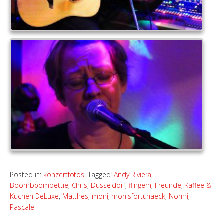
Posted in:
konzertfotos.
Tagged:
Andy Riviera
,
Boomboombettie
,
Chris
,
Düsseldorf
,
flingern
,
Freunde
,
Kaffee &
Kuchen DeLuxe
,
Matthes
,
moni
,
monisfortunaeck
,
Normi
,
Pascale