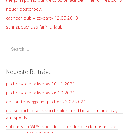
the john porno punk explosion auf der rheinkirmes 2018
neuer posterboy!
cashbar club – cd-party 12.05.2018
schnappschuss farin urlaub
Neueste Beiträge
pitcher – die talkshow 30.11.2021
pitcher – die talkshow 26.10.2021
der butterwegge im pitcher 23.07.2021
düsseldorf abseits von broilers und hosen: meine playlist
auf spotify
soliparty im WP8: spendenaktion für die demosanitäter