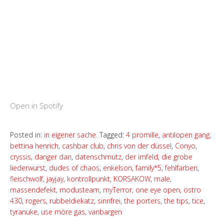
Open in Spotify
Posted in:
in eigener sache.
Tagged:
4 promille
,
antilopen gang
,
bettina henrich
,
cashbar club
,
chris von der düssel
,
Conyo
,
cryssis
,
danger dan
,
datenschmutz
,
der imfeld
,
die grobe
liederwurst
,
dudes of chaos
,
enkelson
,
family*5
,
fehlfarben
,
fleischwolf
,
jayjay
,
kontrollpunkt
,
KORSAKOW
,
male
,
massendefekt
,
modusteam
,
myTerror
,
one eye open
,
östro
430
,
rogers
,
rubbeldiekatz
,
sinnfrei
,
the porters
,
the tips
,
tice
,
tyranuke
,
use möre gas
,
vanbargen