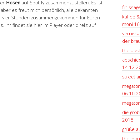
der
Hosen
auf Spotify zusammenzustellen. Es ist
finissag
 aber es freut mich persönlich, alle bekannten
kaffee &
ber vier Stunden zusammengekommen für Euren
moni 16
hr findet sie hier im Player oder direkt auf
vernissa
der bra
the bus
abschie
14.12.2
street ar
megaton
06.10.2
megaton
die grob
2018
grüße a
the john