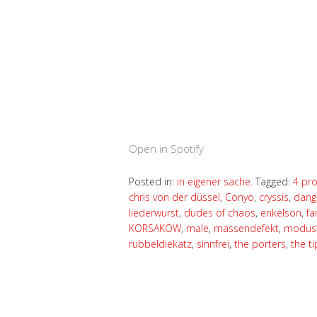
Open in Spotify
Posted in:
in eigener sache.
Tagged:
4 pro
chris von der düssel
,
Conyo
,
cryssis
,
dang
liederwurst
,
dudes of chaos
,
enkelson
,
fa
KORSAKOW
,
male
,
massendefekt
,
modus
rubbeldiekatz
,
sinnfrei
,
the porters
,
the ti