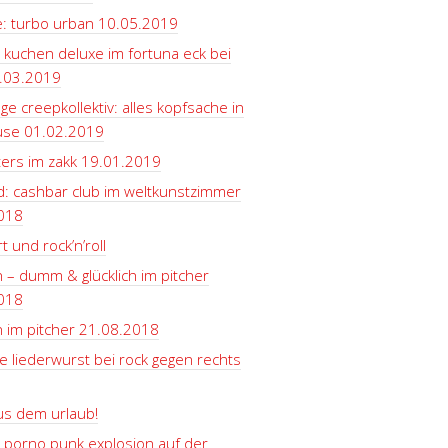
e: turbo urban 10.05.2019
 kuchen deluxe im fortuna eck bei
.03.2019
ge creepkollektiv: alles kopfsache in
use 01.02.2019
ters im zakk 19.01.2019
d: cashbar club im weltkunstzimmer
018
t und rock’n’roll
 – dumm & glücklich im pitcher
018
 im pitcher 21.08.2018
e liederwurst bei rock gegen rechts
us dem urlaub!
 porno punk explosion auf der