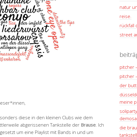
natur un
reise.
rückfall
street ar
beiträ
pitcher 
pitcher 
der but
düsseldo
meine pl
Leser*innen,
solipart
esonders diese in den kleinen Clubs wie dem
demosan
ttlerweile abgerissenen Tankstelle der
Brause
. Ich
die brau
gesetzt um eine Playlist mit Bands in und um
tankstel