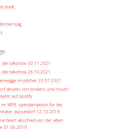
d stadt.
 donnerstag.
t.
ge.
– die talkshow 30.11.2021
– die talkshow 26.10.2021
terwegge im pitcher 23.07.2021
rf abseits von broilers und hosen:
aylist auf spotify
y im WP8: spendenaktion für die
itäter düsseldorf 12.10.2019
se feiert abschied von der alten
le 01.06.2019