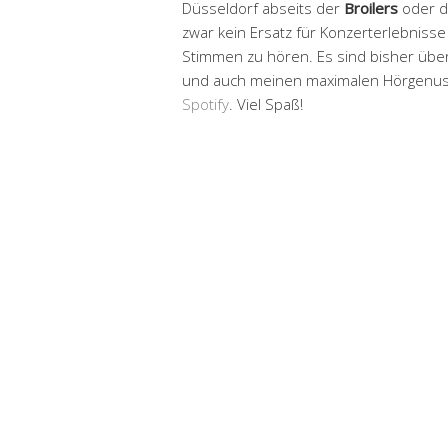
Düsseldorf abseits der
Broilers
oder 
zwar kein Ersatz für Konzerterlebnisse
Stimmen zu hören. Es sind bisher ü
und auch meinen maximalen Hörgenuss. I
Spotify
. Viel Spaß!