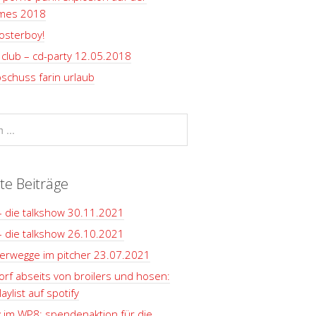
rmes 2018
osterboy!
club – cd-party 12.05.2018
schuss farin urlaub
te Beiträge
– die talkshow 30.11.2021
– die talkshow 26.10.2021
terwegge im pitcher 23.07.2021
rf abseits von broilers und hosen:
aylist auf spotify
y im WP8: spendenaktion für die