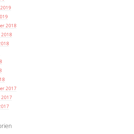
 2019
2019
er 2018
 2018
2018
8
8
8
18
er 2017
 2017
2017
orien