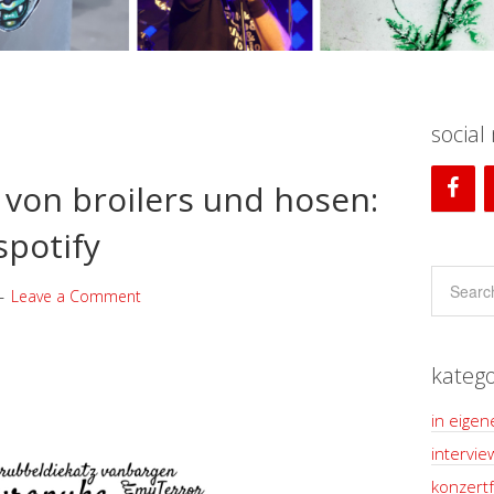
social
 von broilers und hosen:
spotify
Leave a Comment
katego
in eigen
intervie
konzertf