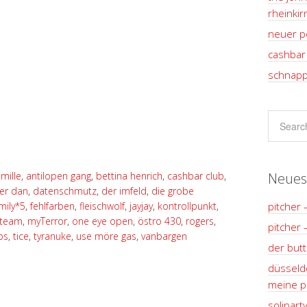
rheinki
neuer p
cashbar 
schnapp
Neues
mille
,
antilopen gang
,
bettina henrich
,
cashbar club
,
er dan
,
datenschmutz
,
der imfeld
,
die grobe
pitcher 
mily*5
,
fehlfarben
,
fleischwolf
,
jayjay
,
kontrollpunkt
,
team
,
myTerror
,
one eye open
,
östro 430
,
rogers
,
pitcher 
ps
,
tice
,
tyranuke
,
use möre gas
,
vanbargen
der but
düsseldo
meine pl
solipart