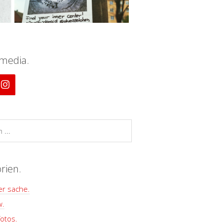
 media.
rien.
er sache.
w.
otos.