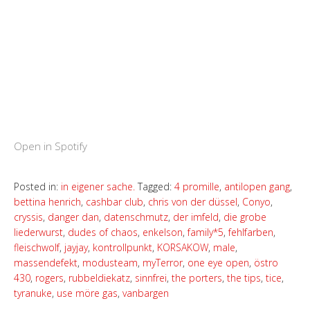
Open in Spotify
Posted in:
in eigener sache.
Tagged:
4 promille
,
antilopen gang
,
bettina henrich
,
cashbar club
,
chris von der düssel
,
Conyo
,
cryssis
,
danger dan
,
datenschmutz
,
der imfeld
,
die grobe
liederwurst
,
dudes of chaos
,
enkelson
,
family*5
,
fehlfarben
,
fleischwolf
,
jayjay
,
kontrollpunkt
,
KORSAKOW
,
male
,
massendefekt
,
modusteam
,
myTerror
,
one eye open
,
östro
430
,
rogers
,
rubbeldiekatz
,
sinnfrei
,
the porters
,
the tips
,
tice
,
tyranuke
,
use möre gas
,
vanbargen