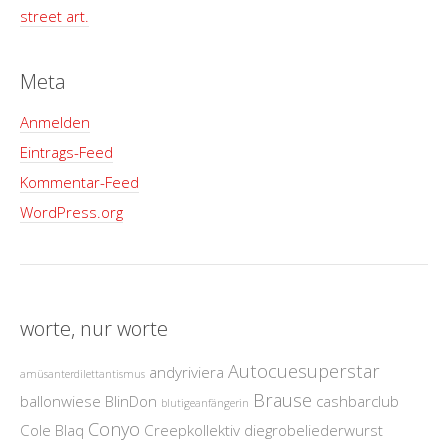
street art.
Meta
Anmelden
Eintrags-Feed
Kommentar-Feed
WordPress.org
worte, nur worte
Autocuesuperstar
andyriviera
amüsanterdilettantismus
Brause
ballonwiese
BlinDon
cashbarclub
blutigeanfängerin
Conyo
Cole Blaq
Creepkollektiv
diegrobeliederwurst