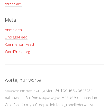
street art.
Meta
Anmelden
Eintrags-Feed
Kommentar-Feed
WordPress.org
worte, nur worte
Autocuesuperstar
andyriviera
amüsanterdilettantismus
Brause
ballonwiese
BlinDon
cashbarclub
blutigeanfängerin
Conyo
Cole Blaq
Creepkollektiv
diegrobeliederwurst