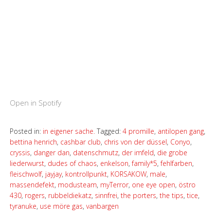
Open in Spotify
Posted in:
in eigener sache.
Tagged:
4 promille
,
antilopen gang
,
bettina henrich
,
cashbar club
,
chris von der düssel
,
Conyo
,
cryssis
,
danger dan
,
datenschmutz
,
der imfeld
,
die grobe
liederwurst
,
dudes of chaos
,
enkelson
,
family*5
,
fehlfarben
,
fleischwolf
,
jayjay
,
kontrollpunkt
,
KORSAKOW
,
male
,
massendefekt
,
modusteam
,
myTerror
,
one eye open
,
östro
430
,
rogers
,
rubbeldiekatz
,
sinnfrei
,
the porters
,
the tips
,
tice
,
tyranuke
,
use möre gas
,
vanbargen