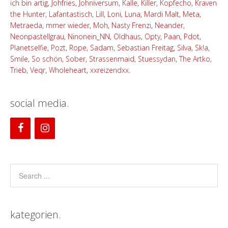
ich bin artig
,
Johfries
,
Johniversum
,
Kalle
,
Killer
,
Kopfecho
,
Kraven
the Hunter
,
Lafantastisch
,
Lill
,
Loni
,
Luna
,
Mardi Malt
,
Meta
,
Metraeda
,
mmer wieder
,
Moh
,
Nasty Frenzi
,
Neander
,
Neonpastellgrau
,
Ninonein_NN
,
Oldhaus
,
Opty
,
Paan
,
Pdot
,
Planetselfie
,
Pozt
,
Rope
,
Sadam
,
Sebastian Freitag
,
Silva
,
Sk!a
,
Smile
,
So schön
,
Sober
,
Strassenmaid
,
Stuessydan
,
The Artko
,
Trieb
,
Veqr
,
Wholeheart
,
xxreizendxx.
social media.
kategorien.