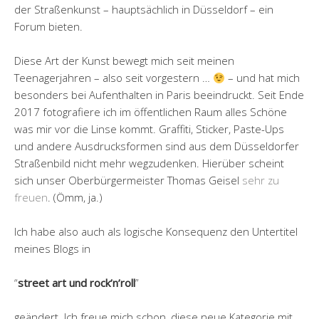
der Straßenkunst – hauptsächlich in Düsseldorf – ein
Forum bieten.
Diese Art der Kunst bewegt mich seit meinen
Teenagerjahren – also seit vorgestern …
– und hat mich
besonders bei Aufenthalten in Paris beeindruckt. Seit Ende
2017 fotografiere ich im öffentlichen Raum alles Schöne
was mir vor die Linse kommt. Graffiti, Sticker, Paste-Ups
und andere Ausdrucksformen sind aus dem Düsseldorfer
Straßenbild nicht mehr wegzudenken. Hierüber scheint
sich unser Oberbürgermeister Thomas Geisel
sehr zu
freuen
. (Ömm, ja.)
Ich habe also auch als logische Konsequenz den Untertitel
meines Blogs in
“
street art und rock’n’roll
”
geändert. Ich freue mich schon, diese neue Kategorie mit