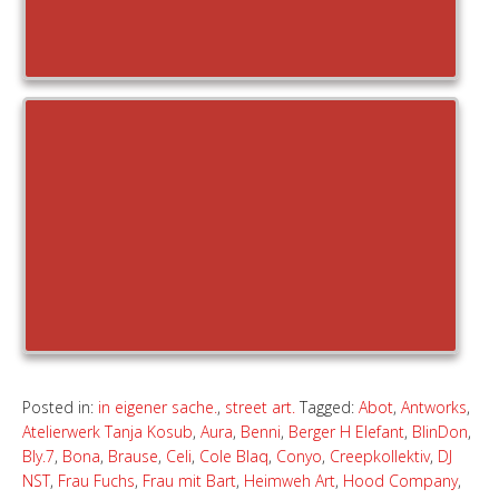
Posted in:
in eigener sache.
,
street art.
Tagged:
Abot
,
Antworks
,
Atelierwerk Tanja Kosub
,
Aura
,
Benni
,
Berger H Elefant
,
BlinDon
,
Bly.7
,
Bona
,
Brause
,
Celi
,
Cole Blaq
,
Conyo
,
Creepkollektiv
,
DJ
NST
,
Frau Fuchs
,
Frau mit Bart
,
Heimweh Art
,
Hood Company
,