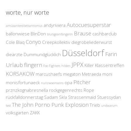
worte, nur worte
Autocuesuperstar
andyriviera
amüsanterdilettantismus
Brause
ballonwiese
BlinDon
cashbarclub
blutigeanfängerin
Conyo
Cole Blaq
Creepkollektiv
diegrobeliederwurst
Düsseldorf
Farin
dieärzte
Dummundglücklich
JPPX
Urlaub
flingern
Killer
Klassentreffen
Foo Fighters
hilden
KORSAKOW
marcushaefs
megaton
Metraeda
moni
Pitcher
monisfortunaeck
opa
nullzwoeinseins
prznzkognabresnella
rockgegenrechts
Rope
rückfalldonnerstag
Sadam
Sk!a
Strassenmaid
Stuessydan
The John Porno Punk Explosion
Trieb
test
undwarum
volksgarten
ZAKK