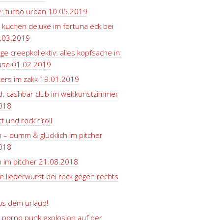
e: turbo urban 10.05.2019
 kuchen deluxe im fortuna eck bei
.03.2019
ge creepkollektiv: alles kopfsache in
use 01.02.2019
ters im zakk 19.01.2019
d: cashbar club im weltkunstzimmer
018
t und rock’n’roll
 – dumm & glücklich im pitcher
018
 im pitcher 21.08.2018
e liederwurst bei rock gegen rechts
us dem urlaub!
 porno punk explosion auf der