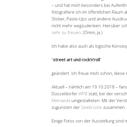
– und hat mich besonders bei Aufentha
fotografiere ich im öffentlichen Raum a
Sticker, Paste-Ups und andere Ausdru
nicht mehr wegzudenken. Hierüber sc
sehr zu freuen
. (Ömm, ja.)
Ich habe also auch als logische Konseq
“
street art und rock’n’roll
”
geändert. Ich freue mich schon, diese 
Aktuell – nämlich am 19.10.2018 – fan
Düsseldorfer
WP8
statt, bei der versc
Metraeda
umgestalteten. Mit der Ver
zugunsten der
Seebrücke
zusammen.
Einige Fotos von der Ausstellung sind 