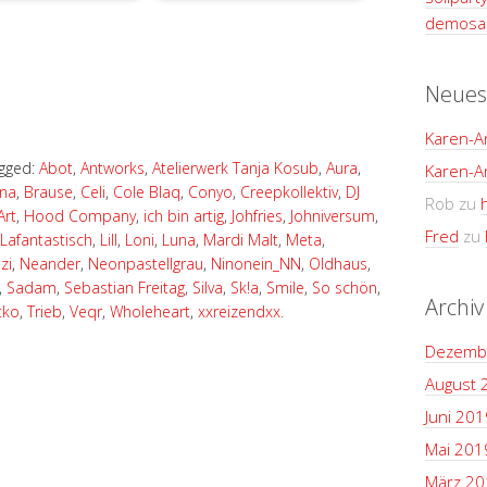
demosan
Neues
Karen-A
gged:
Abot
,
Antworks
,
Atelierwerk Tanja Kosub
,
Aura
,
Karen-A
na
,
Brause
,
Celi
,
Cole Blaq
,
Conyo
,
Creepkollektiv
,
DJ
Rob
zu
Art
,
Hood Company
,
ich bin artig
,
Johfries
,
Johniversum
,
Fred
zu
Lafantastisch
,
Lill
,
Loni
,
Luna
,
Mardi Malt
,
Meta
,
zi
,
Neander
,
Neonpastellgrau
,
Ninonein_NN
,
Oldhaus
,
,
Sadam
,
Sebastian Freitag
,
Silva
,
Sk!a
,
Smile
,
So schön
,
Archiv
tko
,
Trieb
,
Veqr
,
Wholeheart
,
xxreizendxx.
Dezemb
August 
Juni 201
Mai 201
März 20