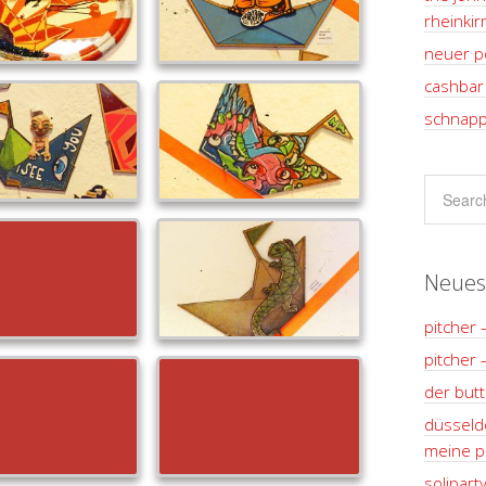
rheinki
neuer p
cashbar 
schnapp
Neues
pitcher 
pitcher 
der but
düsseldo
meine pl
solipart