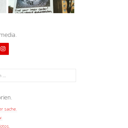
 media.
rien.
er sache.
w.
otos.