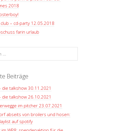
rmes 2018
osterboy!
club – cd-party 12.05.2018
schuss farin urlaub
te Beiträge
– die talkshow 30.11.2021
– die talkshow 26.10.2021
terwegge im pitcher 23.07.2021
rf abseits von broilers und hosen:
aylist auf spotify
y im WP8: spendenaktion für die