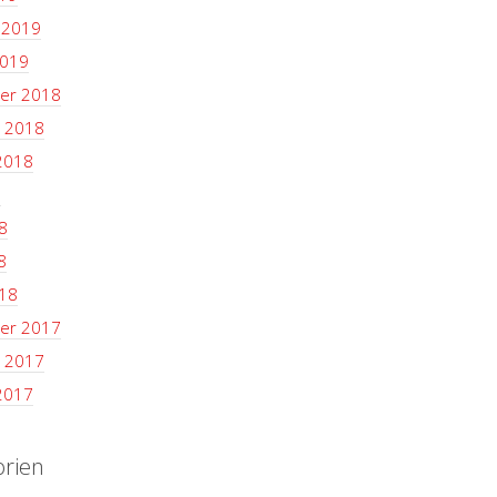
 2019
2019
er 2018
 2018
2018
8
8
8
18
er 2017
 2017
2017
orien