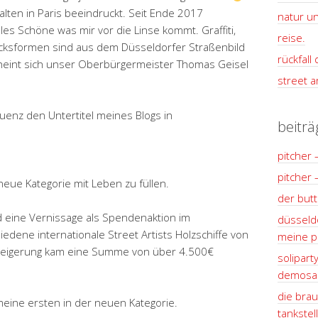
lten in Paris beeindruckt. Seit Ende 2017
natur un
lles Schöne was mir vor die Linse kommt. Graffiti,
reise.
cksformen sind aus dem Düsseldorfer Straßenbild
rückfall
heint sich unser Oberbürgermeister Thomas Geisel
street ar
uenz den Untertitel meines Blogs in
beiträ
pitcher 
pitcher 
neue Kategorie mit Leben zu füllen.
der but
d eine Vernissage als Spendenaktion im
düsseldo
hiedene internationale Street Artists Holzschiffe von
meine pl
steigerung kam eine Summe von über 4.500€
solipart
demosan
die brau
meine ersten in der neuen Kategorie.
tankstel