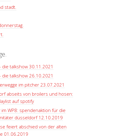
d stadt.
 donnerstag.
t.
ge.
– die talkshow 30.11.2021
– die talkshow 26.10.2021
terwegge im pitcher 23.07.2021
rf abseits von broilers und hosen:
aylist auf spotify
y im WP8: spendenaktion für die
itäter düsseldorf 12.10.2019
se feiert abschied von der alten
le 01.06.2019