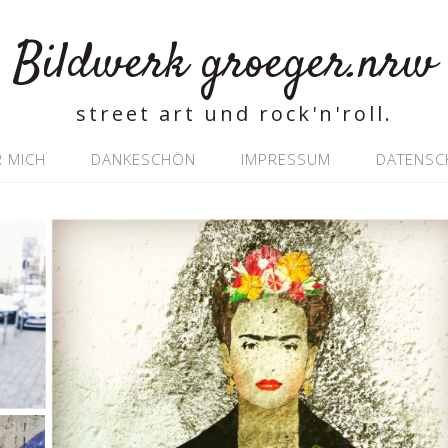
Bildwerk groeger.nrw
street art und rock'n'roll.
 MICH
DANKESCHÖN
IMPRESSUM
DATENSC