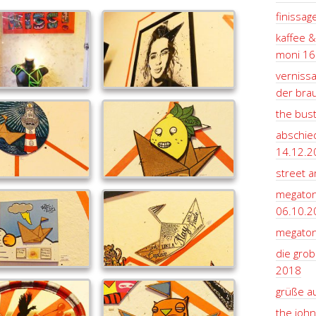
finissag
kaffee &
moni 16
vernissa
der bra
the bus
abschie
14.12.2
street ar
megaton
06.10.2
megaton
die grob
2018
grüße a
the john