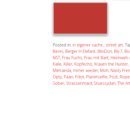
Posted in:
in eigener sache.
,
street art.
Ta
Benni
,
Berger H Elefant
,
BlinDon
,
Bly.7
,
Bo
NST
,
Frau Fuchs
,
Frau mit Bart
,
Heimweh 
Kalle
,
Killer
,
Kopfecho
,
Kraven the Hunter
,
Metraeda
,
mmer wieder
,
Moh
,
Nasty Fren
Opty
,
Paan
,
Pdot
,
Planetselfie
,
Pozt
,
Rope
Sober
,
Strassenmaid
,
Stuessydan
,
The Ar