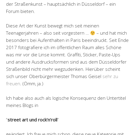
der Straßenkunst – hauptsächlich in Düsseldorf – ein
Forum bieten.
Diese Art der Kunst bewegt mich seit meinen
Teenagerjahren – also seit vorgestern …
– und hat mich
besonders bei Aufenthalten in Paris beeindruckt. Seit Ende
2017 fotografiere ich im öffentlichen Raum alles Schöne
was mir vor die Linse kommt. Graffiti, Sticker, Paste-Ups
und andere Ausdrucksformen sind aus dem Düsseldorfer
Straßenbild nicht mehr wegzudenken. Hierüber scheint
sich unser Oberbürgermeister Thomas Geisel
sehr zu
freuen
. (Ömm, ja.)
Ich habe also auch als logische Konsequenz den Untertitel
meines Blogs in
“
street art und rock’n’roll
”
geändert. Ich freue mich schon, diese neue Kategorie mit