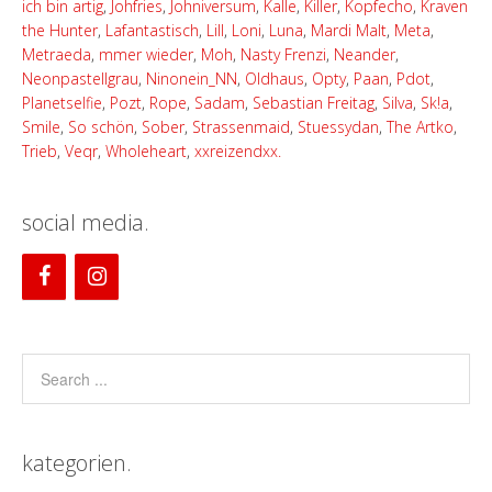
ich bin artig
,
Johfries
,
Johniversum
,
Kalle
,
Killer
,
Kopfecho
,
Kraven
the Hunter
,
Lafantastisch
,
Lill
,
Loni
,
Luna
,
Mardi Malt
,
Meta
,
Metraeda
,
mmer wieder
,
Moh
,
Nasty Frenzi
,
Neander
,
Neonpastellgrau
,
Ninonein_NN
,
Oldhaus
,
Opty
,
Paan
,
Pdot
,
Planetselfie
,
Pozt
,
Rope
,
Sadam
,
Sebastian Freitag
,
Silva
,
Sk!a
,
Smile
,
So schön
,
Sober
,
Strassenmaid
,
Stuessydan
,
The Artko
,
Trieb
,
Veqr
,
Wholeheart
,
xxreizendxx.
social media.
kategorien.