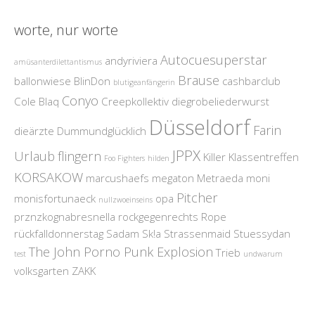
worte, nur worte
Autocuesuperstar
andyriviera
amüsanterdilettantismus
Brause
ballonwiese
BlinDon
cashbarclub
blutigeanfängerin
Conyo
Cole Blaq
Creepkollektiv
diegrobeliederwurst
Düsseldorf
Farin
dieärzte
Dummundglücklich
JPPX
Urlaub
flingern
Killer
Klassentreffen
Foo Fighters
hilden
KORSAKOW
marcushaefs
megaton
Metraeda
moni
Pitcher
monisfortunaeck
opa
nullzwoeinseins
prznzkognabresnella
rockgegenrechts
Rope
rückfalldonnerstag
Sadam
Sk!a
Strassenmaid
Stuessydan
The John Porno Punk Explosion
Trieb
test
undwarum
volksgarten
ZAKK