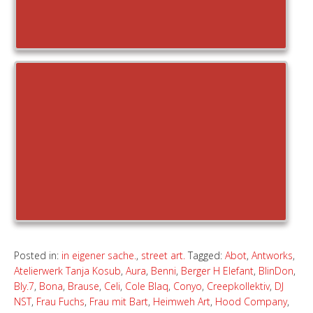
Posted in:
in eigener sache.
,
street art.
Tagged:
Abot
,
Antworks
,
Atelierwerk Tanja Kosub
,
Aura
,
Benni
,
Berger H Elefant
,
BlinDon
,
Bly.7
,
Bona
,
Brause
,
Celi
,
Cole Blaq
,
Conyo
,
Creepkollektiv
,
DJ
NST
,
Frau Fuchs
,
Frau mit Bart
,
Heimweh Art
,
Hood Company
,