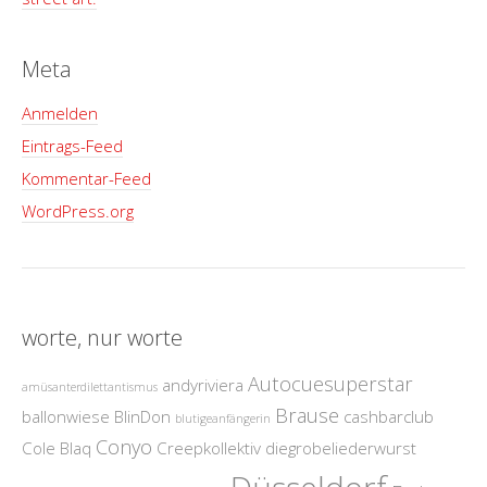
Meta
Anmelden
Eintrags-Feed
Kommentar-Feed
WordPress.org
worte, nur worte
Autocuesuperstar
andyriviera
amüsanterdilettantismus
Brause
ballonwiese
BlinDon
cashbarclub
blutigeanfängerin
Conyo
Cole Blaq
Creepkollektiv
diegrobeliederwurst