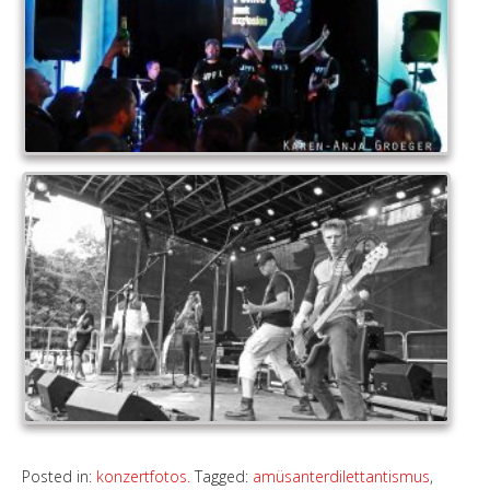
Posted in:
konzertfotos.
Tagged:
amüsanterdilettantismus
,