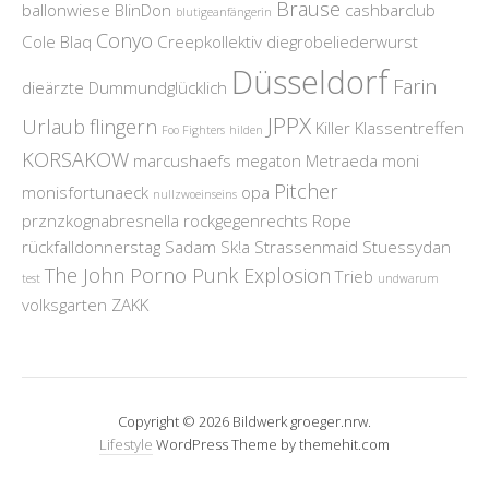
Brause
ballonwiese
BlinDon
cashbarclub
blutigeanfängerin
Conyo
Cole Blaq
Creepkollektiv
diegrobeliederwurst
Düsseldorf
Farin
dieärzte
Dummundglücklich
JPPX
Urlaub
flingern
Killer
Klassentreffen
Foo Fighters
hilden
KORSAKOW
marcushaefs
megaton
Metraeda
moni
Pitcher
monisfortunaeck
opa
nullzwoeinseins
prznzkognabresnella
rockgegenrechts
Rope
rückfalldonnerstag
Sadam
Sk!a
Strassenmaid
Stuessydan
The John Porno Punk Explosion
Trieb
test
undwarum
volksgarten
ZAKK
Copyright © 2026 Bildwerk groeger.nrw.
Lifestyle
WordPress Theme by themehit.com