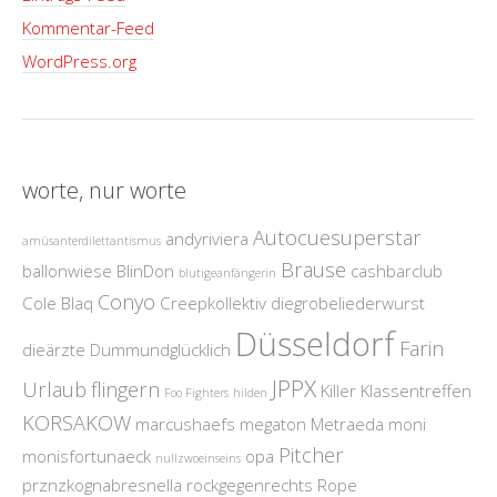
Kommentar-Feed
WordPress.org
worte, nur worte
Autocuesuperstar
andyriviera
amüsanterdilettantismus
Brause
ballonwiese
BlinDon
cashbarclub
blutigeanfängerin
Conyo
Cole Blaq
Creepkollektiv
diegrobeliederwurst
Düsseldorf
Farin
dieärzte
Dummundglücklich
JPPX
Urlaub
flingern
Killer
Klassentreffen
Foo Fighters
hilden
KORSAKOW
marcushaefs
megaton
Metraeda
moni
Pitcher
monisfortunaeck
opa
nullzwoeinseins
prznzkognabresnella
rockgegenrechts
Rope