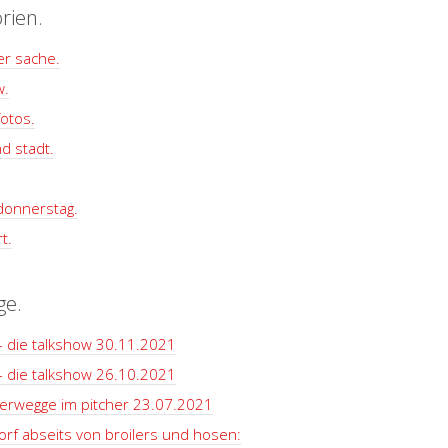
rien.
er sache.
w.
otos.
d stadt.
 donnerstag.
t.
ge.
– die talkshow 30.11.2021
– die talkshow 26.10.2021
terwegge im pitcher 23.07.2021
rf abseits von broilers und hosen: