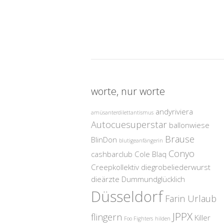
worte, nur worte
andyriviera
amüsanterdilettantismus
Autocuesuperstar
ballonwiese
Brause
BlinDon
blutigeanfängerin
Conyo
cashbarclub
Cole Blaq
Creepkollektiv
diegrobeliederwurst
dieärzte
Dummundglücklich
Düsseldorf
Farin Urlaub
JPPX
flingern
Killer
Foo Fighters
hilden