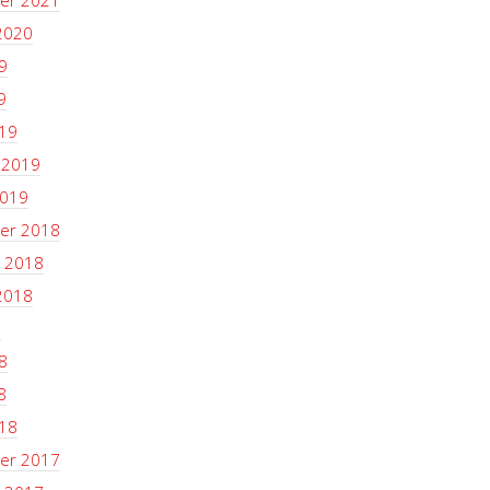
er 2021
2020
9
9
19
 2019
2019
er 2018
 2018
2018
8
8
8
18
er 2017