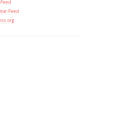
-Feed
tar-Feed
ss.org