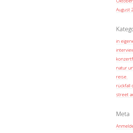
Oktober
August 
Kateg
in eigen
intervie
konzertf
natur un
reise.
rückfall
street ar
Meta
Anmeld