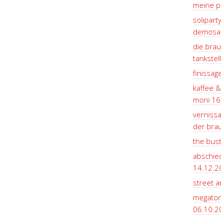
meine pl
solipart
demosan
die brau
tankstel
finissag
kaffee &
moni 16
vernissa
der bra
the bus
abschie
14.12.2
street ar
megaton
06.10.2