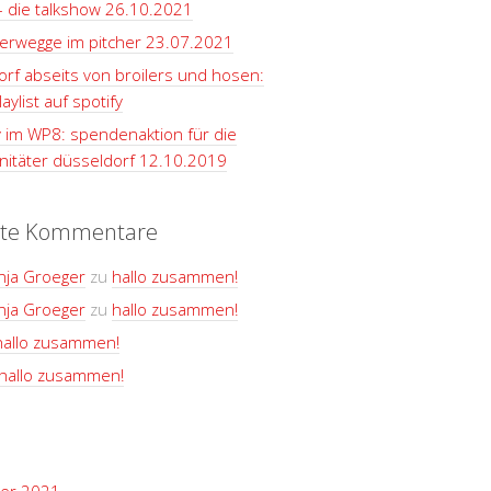
– die talkshow 26.10.2021
terwegge im pitcher 23.07.2021
rf abseits von broilers und hosen:
aylist auf spotify
y im WP8: spendenaktion für die
itäter düsseldorf 12.10.2019
te Kommentare
nja Groeger
zu
hallo zusammen!
nja Groeger
zu
hallo zusammen!
hallo zusammen!
hallo zusammen!