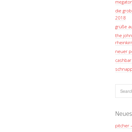
megaton
die grob
2018
grüße a
the john
rheinki
neuer p
cashbar 
schnapp
Neues
pitcher 