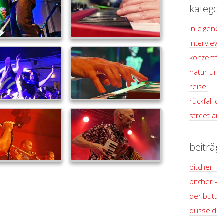
katego
in eigen
intervie
konzertf
natur un
reise.
rückfall
street ar
beiträ
pitcher 
pitcher 
der but
düsseldo