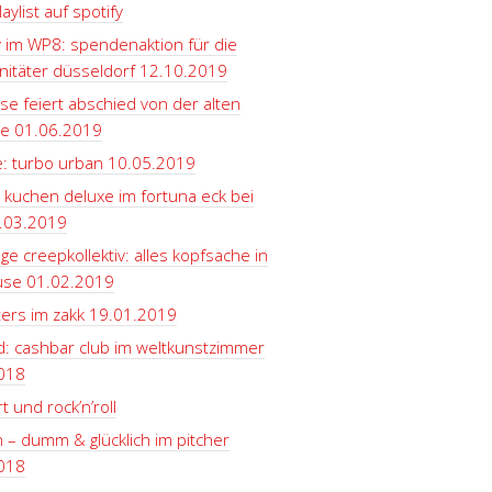
aylist auf spotify
y im WP8: spendenaktion für die
itäter düsseldorf 12.10.2019
se feiert abschied von der alten
le 01.06.2019
e: turbo urban 10.05.2019
 kuchen deluxe im fortuna eck bei
.03.2019
ge creepkollektiv: alles kopfsache in
use 01.02.2019
ters im zakk 19.01.2019
d: cashbar club im weltkunstzimmer
018
t und rock’n’roll
 – dumm & glücklich im pitcher
018