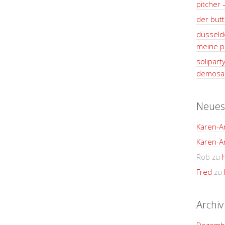
pitcher 
der but
düsseldo
meine pl
solipart
demosan
Neues
Karen-A
Karen-A
Rob
zu
Fred
zu
Archiv