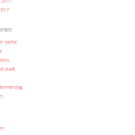
 2017
2017
orien
er sache.
w.
otos.
d stadt.
 donnerstag.
t.
en