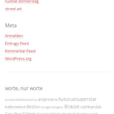
rückfall donnerstag.
street art.
Meta
Anmelden
Eintrags-Feed
Kommentar-Feed
WordPress.org
worte, nur worte
Autocuesuperstar
andyriviera
amüsanterdilettantismus
Brause
ballonwiese
BlinDon
cashbarclub
blutigeanfängerin
Conyo