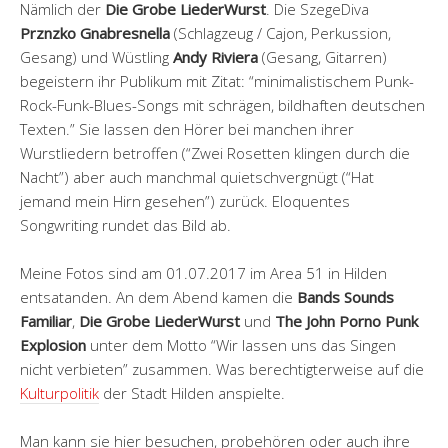
Nämlich der
Die Grobe LiederWurst
. Die SzegeDiva
Prznzko Gnabresnella
(Schlagzeug / Cajon, Perkussion,
Gesang) und Wüstling
Andy Riviera
(Gesang, Gitarren)
begeistern ihr Publikum mit Zitat: “minimalistischem Punk-
Rock-Funk-Blues-Songs mit schrägen, bildhaften deutschen
Texten.” Sie lassen den Hörer bei manchen ihrer
Wurstliedern betroffen (“Zwei Rosetten klingen durch die
Nacht”) aber auch manchmal quietschvergnügt (“Hat
jemand mein Hirn gesehen”) zurück. Eloquentes
Songwriting rundet das Bild ab.
Meine Fotos sind am 01.07.2017 im Area 51 in Hilden
entsatanden. An dem Abend kamen die
Bands Sounds
Familiar
,
Die Grobe LiederWurst
und
The John Porno Punk
Explosion
unter dem Motto “Wir lassen uns das Singen
nicht verbieten” zusammen. Was berechtigterweise auf die
Kulturpolitik
der Stadt Hilden anspielte.
Man kann sie hier besuchen, probehören oder auch ihre