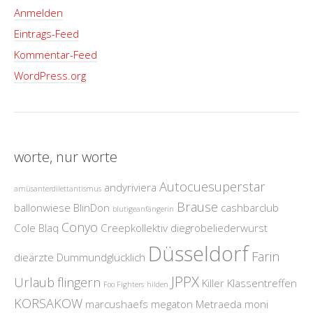
Anmelden
Eintrags-Feed
Kommentar-Feed
WordPress.org
worte, nur worte
Autocuesuperstar
andyriviera
amüsanterdilettantismus
Brause
ballonwiese
BlinDon
cashbarclub
blutigeanfängerin
Conyo
Cole Blaq
Creepkollektiv
diegrobeliederwurst
Düsseldorf
Farin
dieärzte
Dummundglücklich
JPPX
Urlaub
flingern
Killer
Klassentreffen
Foo Fighters
hilden
KORSAKOW
marcushaefs
megaton
Metraeda
moni