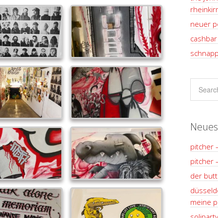
rheinki
neuer p
cashbar 
schnapp
Neues
pitcher 
pitcher 
der but
düsseldo
meine pl
solipart