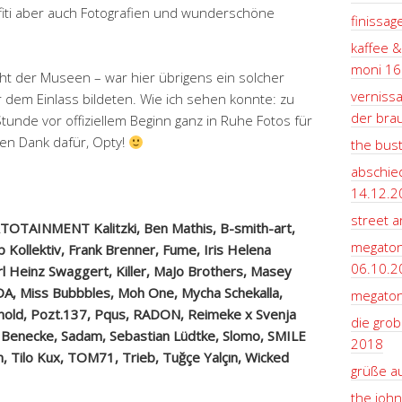
ffiti aber auch Fotografien und wunderschöne
finissag
kaffee &
moni 16
cht der Museen – war hier übrigens ein solcher
vernissa
 dem Einlass bildeten. Wie ich sehen konnte: zu
der bra
tunde vor offiziellem Beginn ganz in Ruhe Fotos für
en Dank dafür, Opty!
the bus
abschie
14.12.2
street ar
TOTAINMENT Kalitzki, Ben Mathis, B-smith-art,
megaton
p Kollektiv, Frank Brenner, Fume, Iris Helena
06.10.2
rl Heinz Swaggert, Killer, MaJo Brothers, Masey
A, Miss Bubbbles, Moh One, Mycha Schekalla,
megaton
rnold, Pozt.137, Pqus, RADON, Reimeke x Svenja
die grob
 Benecke, Sadam, Sebastian Lüdtke, Slomo, SMILE
2018
Tilo Kux, TOM71, Trieb, Tuğçe Yalçın, Wicked
grüße a
the john