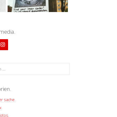
 media.
rien.
er sache.
w.
otos.