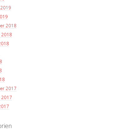
 2019
2019
er 2018
 2018
2018
8
8
8
18
er 2017
 2017
2017
orien