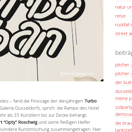
natur un
reise.
rückfall
street ar
beiträ
pitcher 
pitcher 
der but
düsseldo
meine pl
es – fand die Finissage der diesjährigen
Turbo
solipart
 Galerie Düsseldorfs, sprich: die Rampe des Hotel
demosan
ehr als 35 Künstlern bis zur Decke behängt,
t “Opty” Roschwig
und seine fleißigen Helfer
die brau
besondere Kunstmischung zusammengetragen. Hier
tankstel