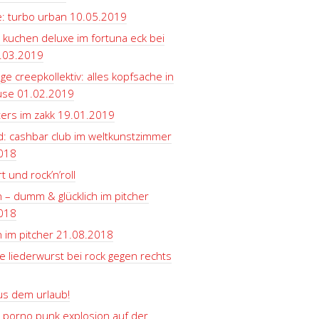
e: turbo urban 10.05.2019
 kuchen deluxe im fortuna eck bei
.03.2019
ge creepkollektiv: alles kopfsache in
use 01.02.2019
ters im zakk 19.01.2019
d: cashbar club im weltkunstzimmer
018
t und rock’n’roll
 – dumm & glücklich im pitcher
018
 im pitcher 21.08.2018
e liederwurst bei rock gegen rechts
us dem urlaub!
 porno punk explosion auf der