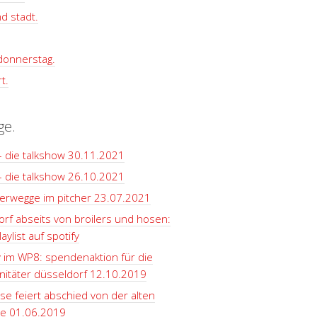
d stadt.
 donnerstag.
t.
ge.
– die talkshow 30.11.2021
– die talkshow 26.10.2021
terwegge im pitcher 23.07.2021
rf abseits von broilers und hosen:
aylist auf spotify
y im WP8: spendenaktion für die
itäter düsseldorf 12.10.2019
se feiert abschied von der alten
le 01.06.2019