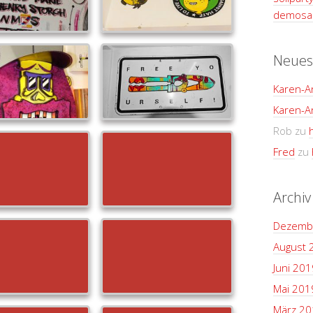
demosan
Neues
Karen-A
Karen-A
Rob
zu
Fred
zu
Archiv
Dezemb
August 
Juni 201
Mai 201
März 20