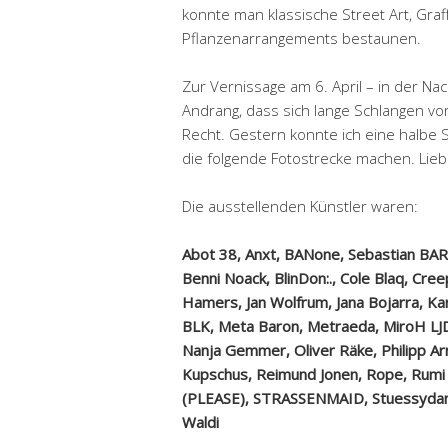
konnte man klassische Street Art, Gra
Pflanzenarrangements bestaunen.
Zur Vernissage am 6. April – in der Na
Andrang, dass sich lange Schlangen vor
Recht. Gestern konnte ich eine halbe S
die folgende Fotostrecke machen. Lieb
Die ausstellenden Künstler waren:
Abot 38, Anxt, BANone, Sebastian BAR
Benni Noack, BlinDon:., Cole Blaq, Cree
Hamers, Jan Wolfrum, Jana Bojarra, Ka
BLK, Meta Baron, Metraeda, MiroH LJD
Nanja Gemmer, Oliver Räke, Philipp A
Kupschus, Reimund Jonen, Rope, Rumi
(PLEASE), STRASSENMAID, Stuessydan, 
Waldi