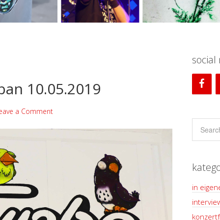
social
rban 10.05.2019
eave a Comment
katego
in eigen
intervie
konzertf