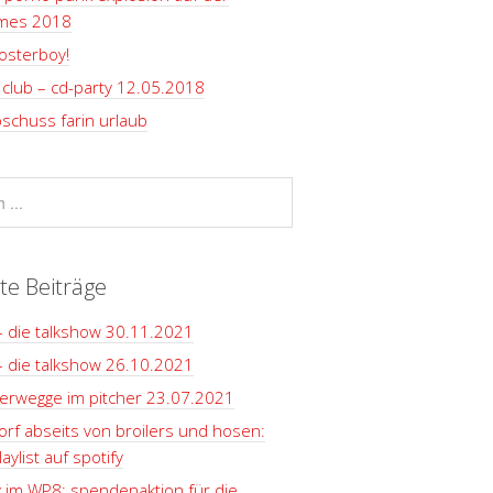
rmes 2018
osterboy!
club – cd-party 12.05.2018
schuss farin urlaub
te Beiträge
– die talkshow 30.11.2021
– die talkshow 26.10.2021
terwegge im pitcher 23.07.2021
rf abseits von broilers und hosen:
aylist auf spotify
y im WP8: spendenaktion für die