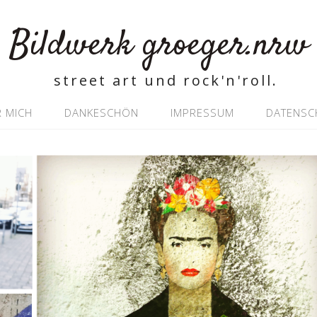
Bildwerk groeger.nrw
street art und rock'n'roll.
 MICH
DANKESCHÖN
IMPRESSUM
DATENSC