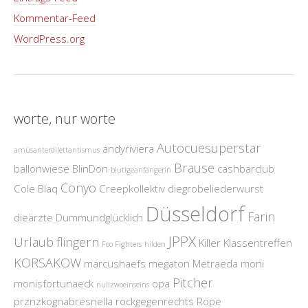
Kommentar-Feed
WordPress.org
worte, nur worte
Autocuesuperstar
andyriviera
amüsanterdilettantismus
Brause
ballonwiese
BlinDon
cashbarclub
blutigeanfängerin
Conyo
Cole Blaq
Creepkollektiv
diegrobeliederwurst
Düsseldorf
Farin
dieärzte
Dummundglücklich
JPPX
Urlaub
flingern
Killer
Klassentreffen
Foo Fighters
hilden
KORSAKOW
marcushaefs
megaton
Metraeda
moni
Pitcher
monisfortunaeck
opa
nullzwoeinseins
prznzkognabresnella
rockgegenrechts
Rope