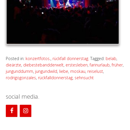
Posted in:
konzertfotos.
,
rückfall donnerstag.
Tagged:
belab
,
dieärzte
,
diebestebandderwelt
,
erstesleben
,
farinurlaub
,
früher
,
jungunddumm
,
jungundwild
,
liebe
,
moskau
,
reiselust
,
rodrigogonzales
,
rückfalldonnerstag
,
sehnsucht
social media.