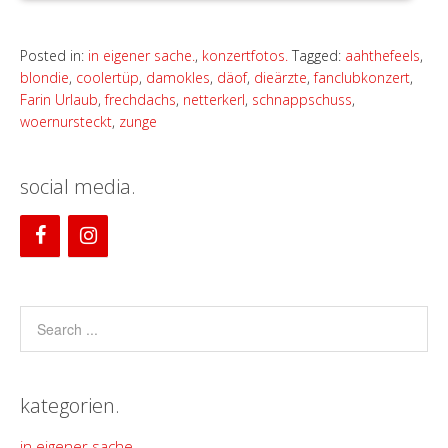
Posted in:
in eigener sache.
,
konzertfotos.
Tagged:
aahthefeels
,
blondie
,
coolertüp
,
damokles
,
däof
,
dieärzte
,
fanclubkonzert
,
Farin Urlaub
,
frechdachs
,
netterkerl
,
schnappschuss
,
woernursteckt
,
zunge
social media.
kategorien.
in eigener sache.