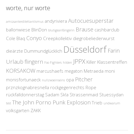
worte, nur worte
Autocuesuperstar
andyriviera
amüsanterdilettantismus
Brause
ballonwiese
BlinDon
cashbarclub
blutigeanfängerin
Conyo
Cole Blaq
Creepkollektiv
diegrobeliederwurst
Düsseldorf
Farin
dieärzte
Dummundglücklich
JPPX
Urlaub
flingern
Killer
Klassentreffen
Foo Fighters
hilden
KORSAKOW
marcushaefs
megaton
Metraeda
moni
Pitcher
monisfortunaeck
opa
nullzwoeinseins
prznzkognabresnella
rockgegenrechts
Rope
rückfalldonnerstag
Sadam
Sk!a
Strassenmaid
Stuessydan
The John Porno Punk Explosion
Trieb
test
undwarum
volksgarten
ZAKK