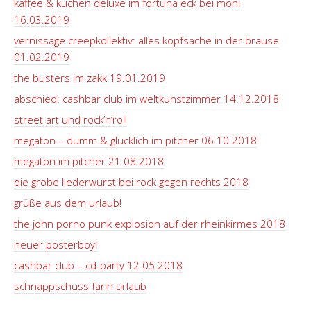
kaffee & kuchen deluxe im fortuna eck bei moni
16.03.2019
vernissage creepkollektiv: alles kopfsache in der brause
01.02.2019
the busters im zakk 19.01.2019
abschied: cashbar club im weltkunstzimmer 14.12.2018
street art und rock’n’roll
megaton – dumm & glücklich im pitcher 06.10.2018
megaton im pitcher 21.08.2018
die grobe liederwurst bei rock gegen rechts 2018
grüße aus dem urlaub!
the john porno punk explosion auf der rheinkirmes 2018
neuer posterboy!
cashbar club – cd-party 12.05.2018
schnappschuss farin urlaub