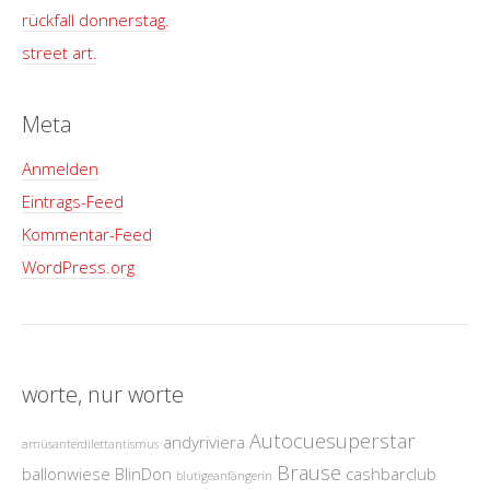
rückfall donnerstag.
street art.
Meta
Anmelden
Eintrags-Feed
Kommentar-Feed
WordPress.org
worte, nur worte
Autocuesuperstar
andyriviera
amüsanterdilettantismus
Brause
ballonwiese
BlinDon
cashbarclub
blutigeanfängerin