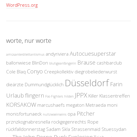
WordPress.org
worte, nur worte
Autocuesuperstar
andyriviera
amüsanterdilettantismus
Brause
ballonwiese
BlinDon
cashbarclub
blutigeanfängerin
Conyo
Cole Blaq
Creepkollektiv
diegrobeliederwurst
Düsseldorf
Farin
dieärzte
Dummundglücklich
JPPX
Urlaub
flingern
Killer
Klassentreffen
Foo Fighters
hilden
KORSAKOW
marcushaefs
megaton
Metraeda
moni
Pitcher
monisfortunaeck
opa
nullzwoeinseins
prznzkognabresnella
rockgegenrechts
Rope
rückfalldonnerstag
Sadam
Sk!a
Strassenmaid
Stuessydan