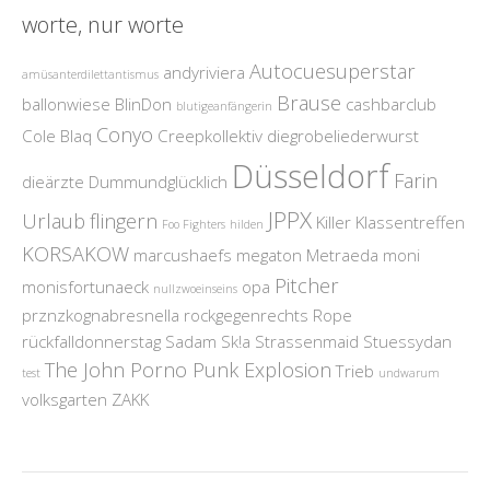
worte, nur worte
Autocuesuperstar
andyriviera
amüsanterdilettantismus
Brause
ballonwiese
BlinDon
cashbarclub
blutigeanfängerin
Conyo
Cole Blaq
Creepkollektiv
diegrobeliederwurst
Düsseldorf
Farin
dieärzte
Dummundglücklich
JPPX
Urlaub
flingern
Killer
Klassentreffen
Foo Fighters
hilden
KORSAKOW
marcushaefs
megaton
Metraeda
moni
Pitcher
monisfortunaeck
opa
nullzwoeinseins
prznzkognabresnella
rockgegenrechts
Rope
rückfalldonnerstag
Sadam
Sk!a
Strassenmaid
Stuessydan
The John Porno Punk Explosion
Trieb
test
undwarum
volksgarten
ZAKK