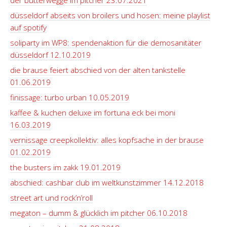
der butterwegge im pitcher 23.07.2021
düsseldorf abseits von broilers und hosen: meine playlist
auf spotify
soliparty im WP8: spendenaktion für die demosanitäter
düsseldorf 12.10.2019
die brause feiert abschied von der alten tankstelle
01.06.2019
finissage: turbo urban 10.05.2019
kaffee & kuchen deluxe im fortuna eck bei moni
16.03.2019
vernissage creepkollektiv: alles kopfsache in der brause
01.02.2019
the busters im zakk 19.01.2019
abschied: cashbar club im weltkunstzimmer 14.12.2018
street art und rock’n’roll
megaton – dumm & glücklich im pitcher 06.10.2018