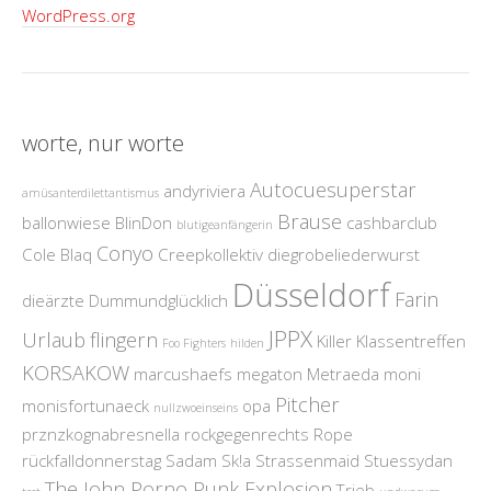
WordPress.org
worte, nur worte
Autocuesuperstar
andyriviera
amüsanterdilettantismus
Brause
ballonwiese
BlinDon
cashbarclub
blutigeanfängerin
Conyo
Cole Blaq
Creepkollektiv
diegrobeliederwurst
Düsseldorf
Farin
dieärzte
Dummundglücklich
JPPX
Urlaub
flingern
Killer
Klassentreffen
Foo Fighters
hilden
KORSAKOW
marcushaefs
megaton
Metraeda
moni
Pitcher
monisfortunaeck
opa
nullzwoeinseins
prznzkognabresnella
rockgegenrechts
Rope
rückfalldonnerstag
Sadam
Sk!a
Strassenmaid
Stuessydan
The John Porno Punk Explosion
Trieb