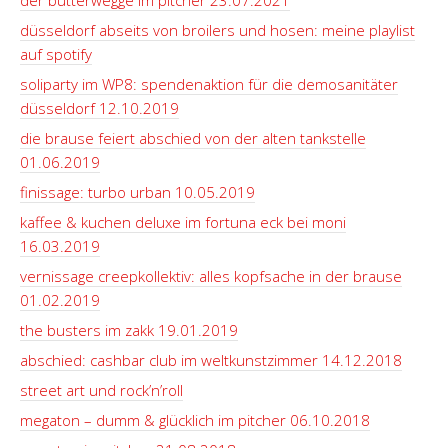
der butterwegge im pitcher 23.07.2021
düsseldorf abseits von broilers und hosen: meine playlist
auf spotify
soliparty im WP8: spendenaktion für die demosanitäter
düsseldorf 12.10.2019
die brause feiert abschied von der alten tankstelle
01.06.2019
finissage: turbo urban 10.05.2019
kaffee & kuchen deluxe im fortuna eck bei moni
16.03.2019
vernissage creepkollektiv: alles kopfsache in der brause
01.02.2019
the busters im zakk 19.01.2019
abschied: cashbar club im weltkunstzimmer 14.12.2018
street art und rock’n’roll
megaton – dumm & glücklich im pitcher 06.10.2018