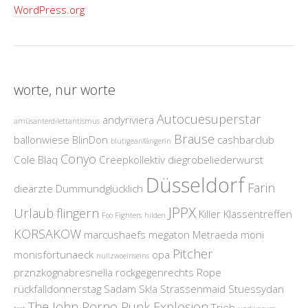
WordPress.org
worte, nur worte
Autocuesuperstar
andyriviera
amüsanterdilettantismus
Brause
ballonwiese
BlinDon
cashbarclub
blutigeanfängerin
Conyo
Cole Blaq
Creepkollektiv
diegrobeliederwurst
Düsseldorf
Farin
dieärzte
Dummundglücklich
JPPX
Urlaub
flingern
Killer
Klassentreffen
Foo Fighters
hilden
KORSAKOW
marcushaefs
megaton
Metraeda
moni
Pitcher
monisfortunaeck
opa
nullzwoeinseins
prznzkognabresnella
rockgegenrechts
Rope
rückfalldonnerstag
Sadam
Sk!a
Strassenmaid
Stuessydan
The John Porno Punk Explosion
Trieb