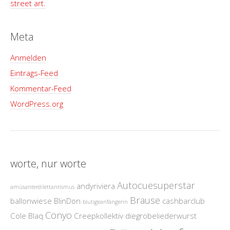
street art.
Meta
Anmelden
Eintrags-Feed
Kommentar-Feed
WordPress.org
worte, nur worte
Autocuesuperstar
andyriviera
amüsanterdilettantismus
Brause
ballonwiese
BlinDon
cashbarclub
blutigeanfängerin
Conyo
Cole Blaq
Creepkollektiv
diegrobeliederwurst