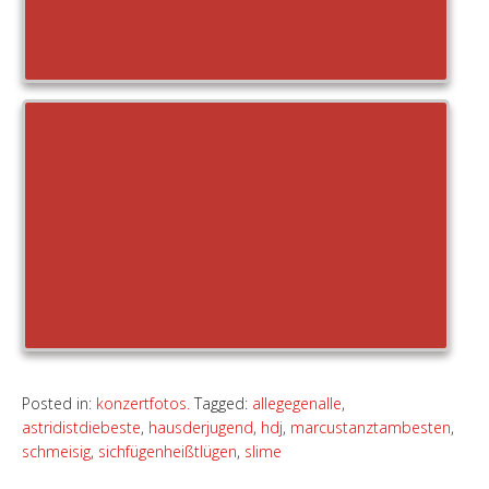
Posted in:
konzertfotos.
Tagged:
allegegenalle
,
astridistdiebeste
,
hausderjugend
,
hdj
,
marcustanztambesten
,
schmeisig
,
sichfügenheißtlügen
,
slime